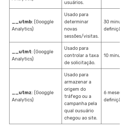
usuários.
Usado para
__utmb
: (Googgle
determinar
30 minutos 
Analytics)
novas
definição/a
sessões/visitas.
Usado para
__utmt
: (Googgle
controlar a taxa
10 minutos.
Analytics)
de solicitação.
Usado para
armazenar a
origem do
__utmz
: (Googgle
6 meses a p
tráfego ou a
Analytics)
definição/a
campanha pela
qual ousuário
chegou ao site.