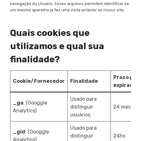
navegação do Usuário. Esses arquivos permitem identiﬁcar se
um mesmo aparelho já fez uma visita anterior ao nosso site.
Quais cookies que
utilizamos e qual sua
finalidade?
Prazo par
Cookie/Fornecedor
Finalidade
expiração
Usado para
_ga
: (Googgle
distinguir
24 meses
Analytics)
usuários.
Usado para
_gid
: (Googgle
distinguir
24hs
Analytics)