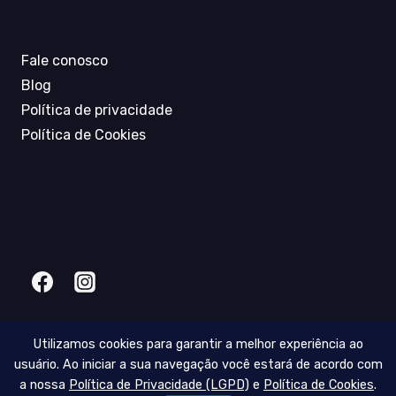
Fale conosco
Blog
Política de privacidade
Política de Cookies
Utilizamos cookies para garantir a melhor experiência ao
2026 © ENGEBANC - Engenharia e Serviços Ltda.
usuário. Ao iniciar a sua navegação você estará de acordo com
a nossa
Política de Privacidade (LGPD)
e
Política de Cookies
.
Desenvolvido por Infind.Tech